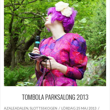
TOMBOLA PARKSALONG 2013
AZALEADALEN, SLOTTSSKOGEN / LÖRDAG 25 MAJ 2013 /