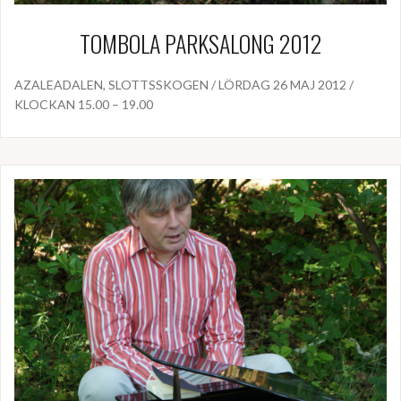
TOMBOLA PARKSALONG 2012
AZALEADALEN, SLOTTSSKOGEN / LÖRDAG 26 MAJ 2012 /
KLOCKAN 15.00 – 19.00