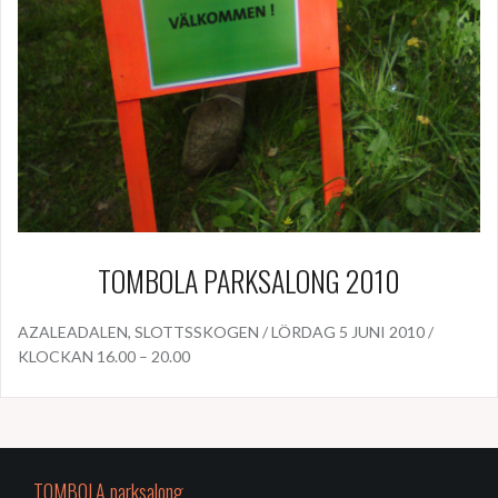
TOMBOLA PARKSALONG 2010
AZALEADALEN, SLOTTSSKOGEN / LÖRDAG 5 JUNI 2010 /
KLOCKAN 16.00 – 20.00
TOMBOLA parksalong